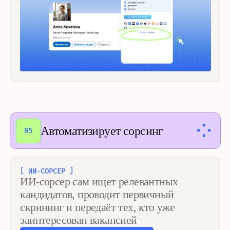
~9+ млн
резюме
агрегирует Подбор во время поиска
20+
источников