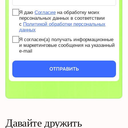
ACCOUNT@PODBOR.IO
Телеграм
@NIKITASMIRNOV
Оставить заявку
Чат-бот
ПРОДУКТЫ
ПОЧТА
Подбор поиск
account@podbor.io
ИИ-сорсер
ТАРИФЫ
ТГ-КАНАЛ
Подбор поиск
Рекрутач
ИИ-сорсер