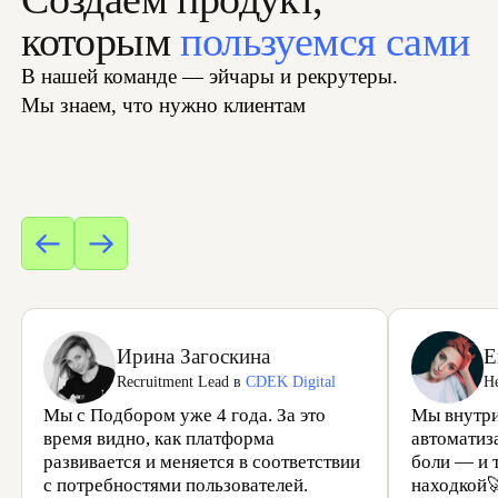
Шорт-лист самых
релевантных кандидатов
Найдём идеальных кандидатов по вашим
параметрам и отправим готовый шорт-
лист
ОБСУДИТЬ ДЕТАЛИ
Расширение «Маркер для
рекрутера»
Бесплатное расширение от Подбора,
которое подсвечивает ключевые слова
вакансии на сайте
БЕСПЛАТНО
СКАЧАТЬ