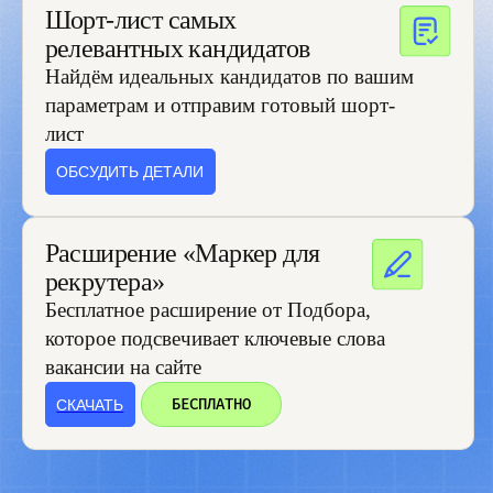
и маркетинговые сообщения на указанный
e-mail
ОТПРАВИТЬ
Давайте дружить
Не только же делами заниматься. Мы строим
дружелюбное комьюнити рекрутеров онлайн
и офлайн, чтобы вместе расти и налаживать связи
Бренд-медиа для рекрутеров
(и не только)