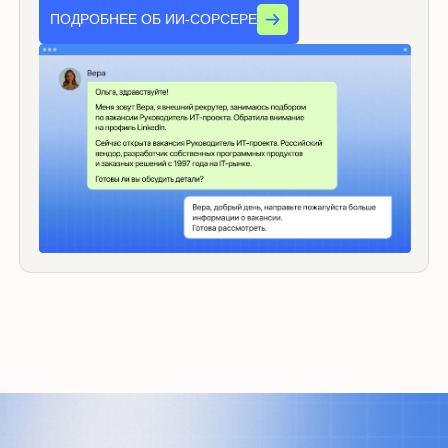
Github, Linkedin, StackOverflow, Facebook,
Vk, Behance, Kaggle, Telegram, bitbucket
и другие
в 5 раз
дешевле
работных сайтов: 15−20 рублей
за контакт*
*по результатам сравнительного анализа с аналогичными
сервисами
1 000
кандидатов
в день анализирует ИИ-сорсер