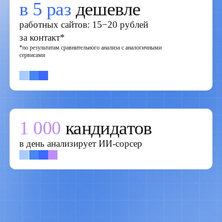
Умные логические операторы и фильтры
по навыкам
Контакты кандидатов
Интеграция с вашей ATS
ПОЛУЧИТЬ ДЕМО
Подбор ИИ-сорсер
Для руководителей в hr и команд
рекрутмента, которым нужны готовые
к собеседованию кандидаты
Автоматический поиск и скоринг по вашему
брифу
Персонализированные цепочки писем
и первичный скрининг
Неймчек и защита от спама
ОБСУДИТЬ ВАКАНСИЮ