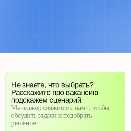
Рекрутач — эйчар-глянец, в котором мы делимся
последними новостями, исследованиями,
интервью с действующими специалистами
и советами по эффективной работе. А еще
вы можете стать автором наших статей, пишите
liza.p@podbor.io
ТЕЛЕГРАМ-КАНАЛ
БЛОГ
Офлайн-мероприятие «Эйчар на
бранче»
Раз в два месяца собираемся в Москве (и иногда
в Санкт-Петербурге), чтобы обсудить насущные
вопросы, познакомиться и понетворкать. Участие
абсолютно бесплатно
КАК ЭТО ВЫГЛЯДИТ
Онлайн-курс Техно-рекрутер
Курс для рекрутеров от практикующих айти-