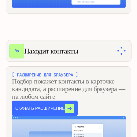
Автоматизирует сорсинг
05
[ ИИ-СОРСЕР ]
ИИ-сорсер сам ищет релевантных
кандидатов, проводит первичный
скрининг и передаёт тех, кто уже
заинтересован вакансией
ПОДРОБНЕЕ ОБ ИИ-СОРСЕРЕ