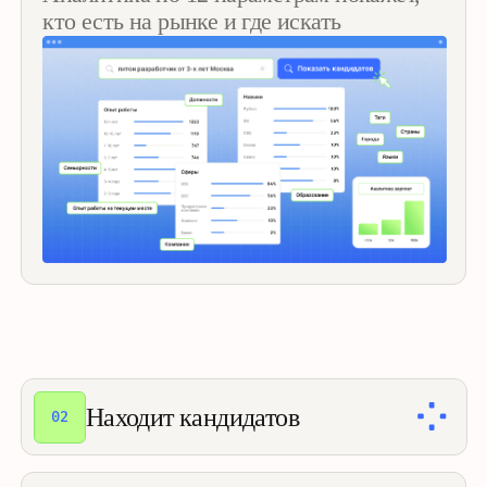
Находит кандидатов
02
[ ПОИСК КАНДИДАТА ]
Используйте умную строку для поиска
одновременно по 20+ источникам,
уточняйте поиск по ключевым словам,
навыкам и опыту
ПОДРОБНЕЕ О ПОДБОР ПОИСКЕ